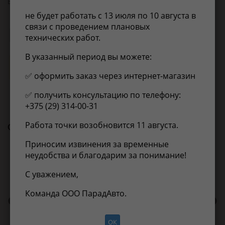
Вес, кг:
0.06
не будет работать с 13 июля по 10 августа в
связи с проведением плановых
Применимость
Отзывы
технических работ.
В указанный период вы можете:
Нет информации о применимости
✅ оформить заказ через интернет-магазин
✅ получить консультацию по телефону:
+375 (29) 314-00-31
Работа точки возобновится 11 августа.
С этим товаром покупают
Приносим извинения за временные
неудобства и благодарим за понимание!
С уважением,
Команда ООО ПарадАвто.
UAZ 2 * * * 0
UA
ОК
ХОМУТ ЧЕРВЯЧНЫЙ
ВТ