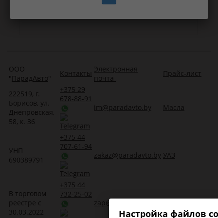
ООО
Электронная
Контакты
Прайс-лист
"
ПарадАвто
"
почта
+375 29
222519, г.
678-88-91
Борисов, ул.
im@paradavto.by
Масла
Днепровская,
58, к. 36
+375 44
707-61-94
УНП
zakaz@paradavto.by
УАЗ
690389791
+375 44
В торговом
732-25-02
реестре с
zap@paradavto.by
Запчасти для Т
30.03.2022
Настройка файлов co