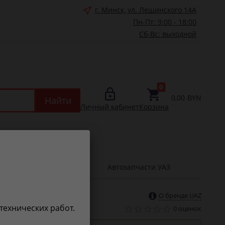
г. Минск, ул. Лещинского 14А
Пн-Пт: 9:00 - 18:00
Сб-Вс: выходной
0
0,00
BYN
Найти
Личный кабинет
Корзина
зно знать
Автозапчасти УАЗ
О бренде UAZ
 технических работ.
0 оценок