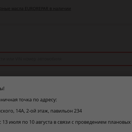
ы!
ы
Покупателям
Поле
ничная точка по адресу:
нского, 14А, 2-ой этаж, павильон 234
690П29
с 13 июля по 10 августа в связи с проведением плановых