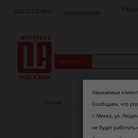
+375 29 678-88-92
im@paradavto.by
Каталоги
Уважаемые клиент
Главная
Контакт
Сообщаем, что роз
г. Минск, ул. Лещи
UAZ
250
не будет работать 