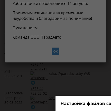
Работа точки возобновится 11 августа.
Приносим извинения за временные
неудобства и благодарим за понимание!
С уважением,
ООО
Электронная
Контакты
Прайс-лист
"
ПарадАвто
"
почта
Команда ООО ПарадАвто.
+375 29
222519, г.
678-88-91
Борисов, ул.
im@paradavto.by
Масла
ОК
Днепровская,
58, к. 36
+375 44
707-61-94
УНП
zakaz@paradavto.by
УАЗ
690389791
+375 44
В торговом
732-25-02
реестре с
zap@paradavto.by
Запчасти для Т
30.03.2022
Настройка файлов co