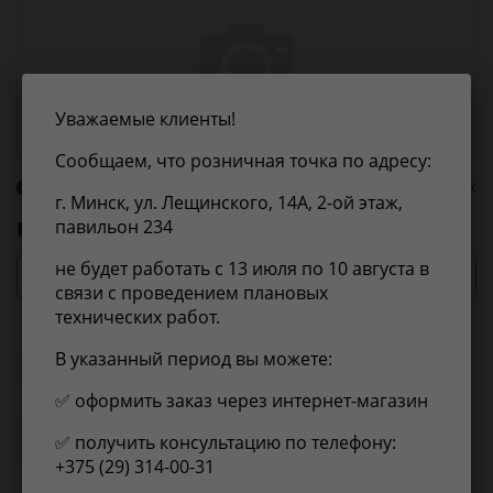
Уважаемые клиенты!
Сообщаем, что розничная точка по адресу:
О бренде UAZ
0 оценок
г. Минск, ул. Лещинского, 14А, 2-ой этаж,
UAZ
2363008534020222324
павильон 234
не будет работать с 13 июля по 10 августа в
Посмотреть цены и сроки
связи с проведением плановых
технических работ.
В указанный период вы можете:
Применимость
Отзывы
✅ оформить заказ через интернет-магазин
✅ получить консультацию по телефону:
Нет информации о применимости
+375 (29) 314-00-31