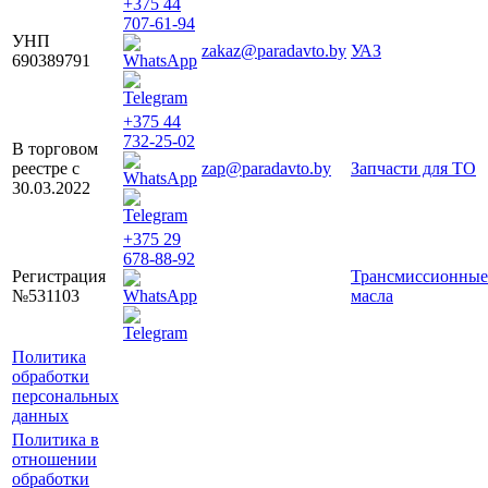
+375 44
707-61-94
УНП
zakaz@paradavto.by
УАЗ
690389791
+375 44
732-25-02
В торговом
реестре с
zap@paradavto.by
Запчасти для ТО
30.03.2022
+375 29
678-88-92
Регистрация
Трансмиссионные
№531103
масла
Политика
обработки
персональных
данных
Политика в
отношении
обработки