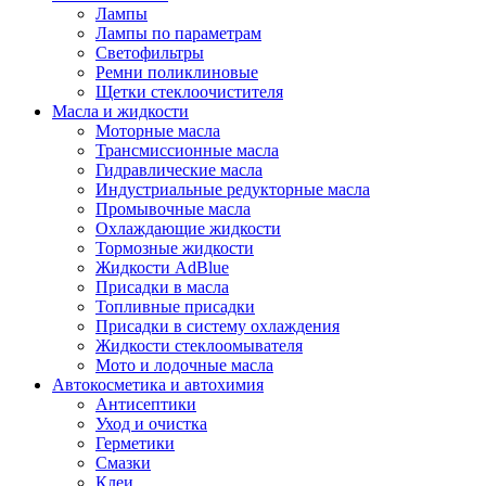
Лампы
Лампы по параметрам
Светофильтры
Ремни поликлиновые
Щетки стеклоочистителя
Масла и жидкости
Моторные масла
Трансмиссионные масла
Гидравлические масла
Индустриальные редукторные масла
Промывочные масла
Охлаждающие жидкости
Тормозные жидкости
Жидкости AdBlue
Присадки в масла
Топливные присадки
Присадки в систему охлаждения
Жидкости стеклоомывателя
Мото и лодочные масла
Автокосметика и автохимия
Антисептики
Уход и очистка
Герметики
Смазки
Клеи