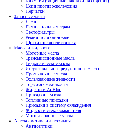
Кикматы (защитные накидки на сидения)
Цепи противоскольжения
Перчатки
Запасные части
Лампы
Лампы по параметрам
Светофильтры
Ремни поликлиновые
Щетки стеклоочистителя
Масла и жидкости
Моторные масла
Трансмиссионные масла
Гидравлические масла
Индустриальные редукторные масла
Промывочные масла
Охлаждающие жидкости
Тормозные жидкости
Жидкости AdBlue
Присадки в масла
Топливные присадки
Присадки в систему охлаждения
Жидкости стеклоомывателя
Мото и лодочные масла
Автокосметика и автохимия
Антисептики