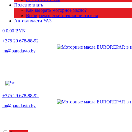
Полезно знать
Как выбрать моторное масло?
Выбираем щётки стеклоочистителя
Автозапчасти УАЗ
0
0,00
BYN
+375 29 678-88-92
im@paradavto.by
+375 29 678-88-92
im@paradavto.by