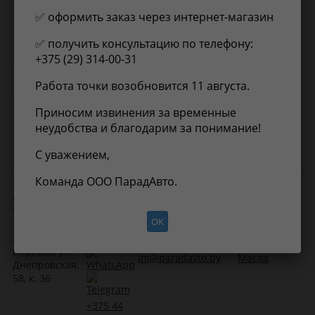
✅ оформить заказ через интернет-магазин
Применимость
Отзывы
✅ получить консультацию по телефону:
+375 (29) 314-00-31
Нет информации о применимости
Работа точки возобновится 11 августа.
Приносим извинения за временные
неудобства и благодарим за понимание!
С уважением,
Команда ООО ПарадАвто.
ООО
Электронная
Контакты
Прайс-лист
"
ПарадАвто
"
почта
ОК
+375 29
222519, г.
678-88-91
Борисов, ул.
im@paradavto.by
Масла
Днепровская,
58, к. 36
+375 44