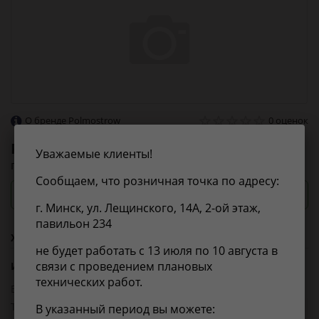
О бренде Polmostrow
0 оценок
Polmostrow
17105
Уважаемые клиенты!
глушитель
Сообщаем, что розничная точка по адресу:
Посмотреть цены и сроки
г. Минск, ул. Лещинского, 14А, 2-ой этаж,
павильон 234
Характеристики
не будет работать с 13 июля по 10 августа в
связи с проведением плановых
Из справочника ABCP
технических работ.
EAN-13:
5904157344534
Товарная группа:
глушители
В указанный период вы можете: