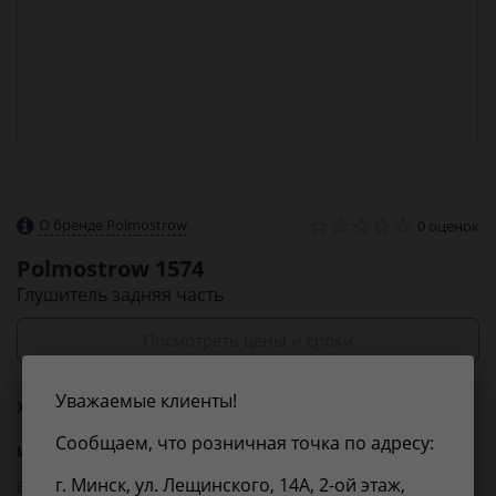
О бренде Polmostrow
0 оценок
Polmostrow
1574
Глушитель задняя часть
Посмотреть цены и сроки
Уважаемые клиенты!
Характеристики
Сообщаем, что розничная точка по адресу:
Из справочника ABCP
г. Минск, ул. Лещинского, 14А, 2-ой этаж,
EAN-13:
5904157315893