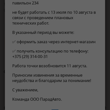
павильон 234
Товарная группа:
глушители
Вес, кг:
4.3
не будет работать с 13 июля по 10 августа в
связи с проведением плановых
технических работ.
Применимость
Отзывы
В указанный период вы можете:
✅ оформить заказ через интернет-магазин
Нет информации о применимости
✅ получить консультацию по телефону:
+375 (29) 314-00-31
Работа точки возобновится 11 августа.
С этим товаром покупают
Приносим извинения за временные
неудобства и благодарим за понимание!
С уважением,
Команда ООО ПарадАвто.