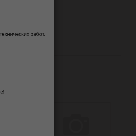
 технических работ.
е!