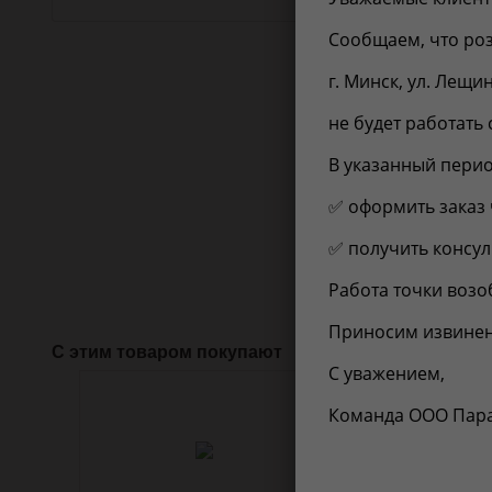
Из справоч
Сообщаем, что роз
EAN-13:
г. Минск, ул. Лещи
Товарная гр
Вес, кг:
не будет работать 
В указанный перио
Применимо
✅ оформить заказ 
✅ получить консуль
Нет инфор
Работа точки возоб
Приносим извинен
С этим товаром покупают
С уважением,
Команда ООО Пар