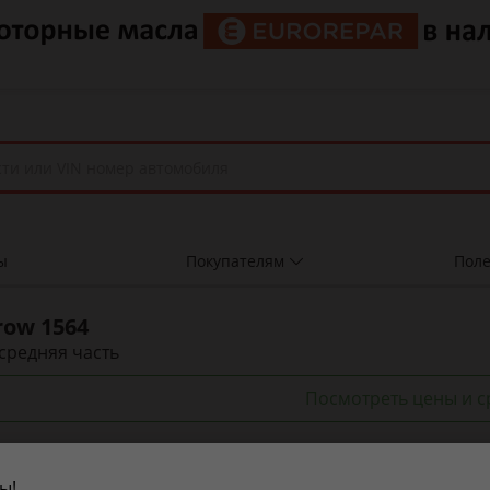
ы
Покупателям
Поле
row
1564
средняя часть
Посмотреть цены и с
тики
ы!