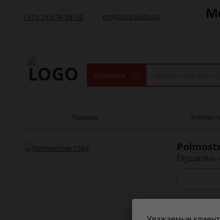
im@paradavto.by
+375 29 678-88-92
Каталоги
Главная
Контакт
Polmost
Глушитель 
Характерис
Уважаемые клиент