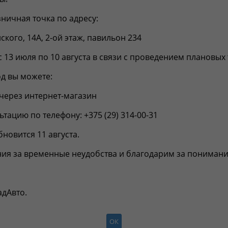
ника ABCP
ничная точка по адресу:
5904157315848
нского, 14А, 2-ой этаж, павильон 234
уппа:
резонаторы
5.4
с 13 июля по 10 августа в связи с проведением плановых
д вы можете:
сть
Отзывы
через интернет-магазин
тацию по телефону: +375 (29) 314-00-31
мации о применимости
новится 11 августа.
ия за временные неудобства и благодарим за понимани
адАвто.
ОК