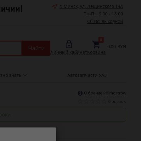
г. Минск, ул. Лещинского 14А
Пн-Пт: 9:00 - 18:00
Сб-Вс: выходной
0
0,00
BYN
Найти
Личный кабинет
Корзина
зно знать
Автозапчасти УАЗ
О бренде Polmostrow
0 оценок
роки