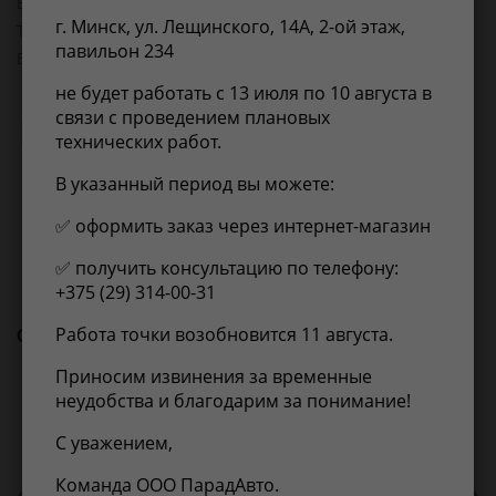
EAN-13:
5904157312663
г. Минск, ул. Лещинского, 14А, 2-ой этаж,
Товарная группа:
трубы резонатора ремонтные
павильон 234
Вес, кг:
3.2
не будет работать с 13 июля по 10 августа в
связи с проведением плановых
Применимость
Отзывы
технических работ.
В указанный период вы можете:
Нет информации о применимости
✅ оформить заказ через интернет-магазин
✅ получить консультацию по телефону:
+375 (29) 314-00-31
Работа точки возобновится 11 августа.
С этим товаром покупают
Приносим извинения за временные
неудобства и благодарим за понимание!
С уважением,
Команда ООО ПарадАвто.