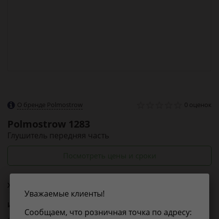
О бренде Polmostrow
0 оценок
Polmostrow
1283
Глушитель передняя часть
Посмотреть цены и сроки
Характеристики
Уважаемые клиенты!
Из справочника ABCP
Сообщаем, что розничная точка по адресу: