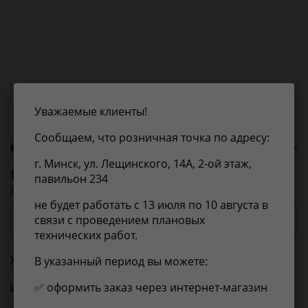
Уважаемые клиенты!
Сообщаем, что розничная точка по адресу:
О бренде Polmostrow
0 оценок
г. Минск, ул. Лещинского, 14А, 2-ой этаж,
Polmostrow
1117
павильон 234
Глушитель задняя часть
не будет работать с 13 июля по 10 августа в
Посмотреть цены и сроки
связи с проведением плановых
технических работ.
Характеристики
В указанный период вы можете:
✅ оформить заказ через интернет-магазин
Из справочника ABCP