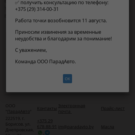
EAN-13:
5904157311987
✅ получить консультацию по телефону:
Товарная группа:
глушители
+375 (29) 314-00-31
Вес, кг:
8.5
Работа точки возобновится 11 августа.
Приносим извинения за временные
Применимость
Отзывы
неудобства и благодарим за понимание!
С уважением,
Нет информации о применимости
Команда ООО ПарадАвто.
ОК
ООО
Электронная
Контакты
Прайс-лист
"
ПарадАвто
"
почта
222519, г.
+375 29
Борисов, ул.
678-88-91
im@paradavto.by
Масла
Днепровская,