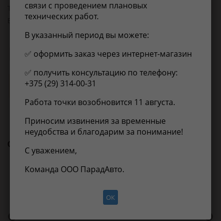
связи с проведением плановых
Товарная группа:
глушители
технических работ.
Вес, кг:
7.7
В указанный период вы можете:
✅ оформить заказ через интернет-магазин
Применимость
Отзывы
✅ получить консультацию по телефону:
+375 (29) 314-00-31
Нет информации о применимости
Работа точки возобновится 11 августа.
Приносим извинения за временные
неудобства и благодарим за понимание!
С этим товаром покупают
С уважением,
Команда ООО ПарадАвто.
ОК