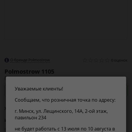
О бренде Polmostrow
0 оценок
Polmostrow
1105
Глушитель задняя часть
Уважаемые клиенты!
Посмотреть цены и сроки
Сообщаем, что розничная точка по адресу:
Характеристики
г. Минск, ул. Лещинского, 14А, 2-ой этаж,
павильон 234
Из справочника ABCP
не будет работать с 13 июля по 10 августа в
EAN-13:
5904157311871