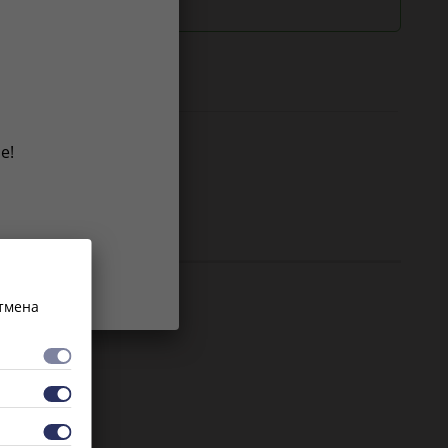
роки
е!
ст
Отмена
 для ТО