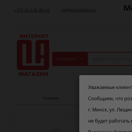
im@paradavto.by
+375 29 678-88-92
Каталоги
Уважаемые клиент
Главная
Контакт
Сообщаем, что роз
г. Минск, ул. Лещи
OPEL
25
не будет работать 
Крышка мас