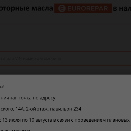
ы!
ы
Покупателям
Поле
ничная точка по адресу:
нского, 14А, 2-ой этаж, павильон 234
192147
с 13 июля по 10 августа в связи с проведением плановых
лозаливной горловины / OPEL Antara 2,2 DM