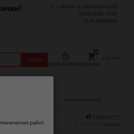
г. Минск, ул. Лещинского 14А
Пн-Пт: 9:00 - 18:00
Сб-Вс: выходной
0
0,00
BYN
Найти
Личный кабинет
Корзина
зно знать
Автозапчасти УАЗ
О бренде OPEL
 технических работ.
0 оценок