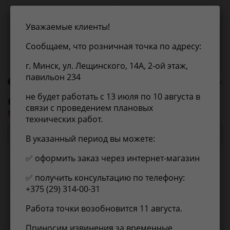
Уважаемые клиенты!
Сообщаем, что розничная точка по адресу:
г. Минск, ул. Лещинского, 14А, 2-ой этаж,
павильон 234
О бренде OPEL
0 оценок
не будет работать с 13 июля по 10 августа в
OPEL
23003808
связи с проведением плановых
Механизм стеклоочистителя / OPEL Meriva-A
технических работ.
Посмотреть цены и сроки
В указанный период вы можете:
✅ оформить заказ через интернет-магазин
✅ получить консультацию по телефону:
Применимость
Отзывы
+375 (29) 314-00-31
Работа точки возобновится 11 августа.
Нет информации о применимости
Приносим извинения за временные