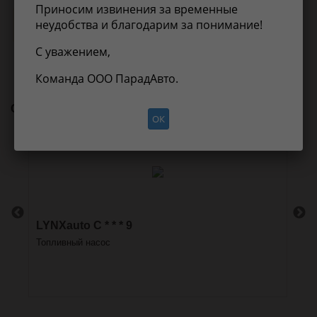
Приносим извинения за временные
неудобства и благодарим за понимание!
Нет информации о применимости
С уважением,
Команда ООО ПарадАвто.
С этим товаром покупают
ОК
LYNXauto C * * * 9
Era
На
Топливный насос
(3.