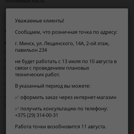
Топливный насос
Посмотреть цены и сроки
Уважаемые клиенты!
Характеристики
Сообщаем, что розничная точка по адресу:
Из справочника ABCP
г. Минск, ул. Лещинского, 14А, 2-ой этаж,
павильон 234
EAN-13:
4905601276068
Объем упаковки, л:
0.000624
не будет работать с 13 июля по 10 августа в
Расширенное описание:
связи с проведением плановых
Электробензонасос
технических работ.
Товарная группа:
насосы и модули топливные
Длина, мм:
60
В указанный период вы можете:
Ширина, мм:
60
✅ оформить заказ через интернет-магазин
Высота, мм:
65
Вес, кг:
0.332
✅ получить консультацию по телефону:
+375 (29) 314-00-31
Применимость
Отзывы
Работа точки возобновится 11 августа.