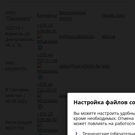
ООО
Электронная
Контакты
Прайс-лист
"
ПарадАвто
"
почта
+375 29
222519, г.
678-88-91
Борисов, ул.
im@paradavto.by
Масла
Днепровская,
58, к. 36
+375 44
707-61-94
УНП
zakaz@paradavto.by
УАЗ
690389791
+375 44
В торговом
732-25-02
реестре с
zap@paradavto.by
Запчасти для Т
30.03.2022
Настройка файлов co
Вы можете настроить удобные
+375 29
кроме необходимых. Отмена 
678-88-92
Регистрация
Трансмиссион
может повлиять на работосп
№531103
масла
Технические (обязатель