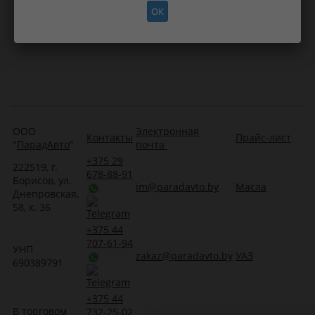
ОК
Нет информации о применимости
ООО
Электронная
Контакты
Прайс-лист
"
ПарадАвто
"
почта
+375 29
222519, г.
678-88-91
Борисов, ул.
im@paradavto.by
Масла
Днепровская,
58, к. 36
+375 44
707-61-94
УНП
zakaz@paradavto.by
УАЗ
690389791
+375 44
В торговом
732-25-02