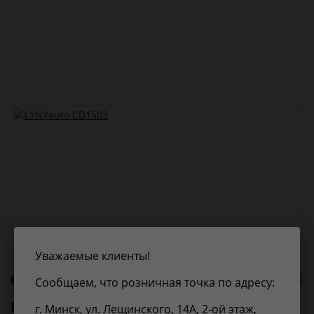
Уважаемые клиенты!
О бренде LYNXauto
0 оценок
Сообщаем, что розничная точка по адресу:
LYNXauto
CD1503
г. Минск, ул. Лещинского, 14А, 2-ой этаж,