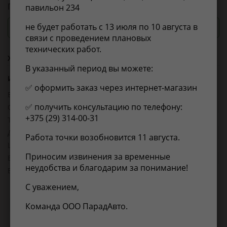
Привод в сборе R (Z 28x37)
павильон 234
не будет работать с 13 июля по 10 августа в
Посмотреть цены и сроки
связи с проведением плановых
технических работ.
Характеристики
В указанный период вы можете:
Из справочника ABCP
✅ оформить заказ через интернет-магазин
EAN-13:
4905601452998
✅ получить консультацию по телефону:
Объем упаковки, л:
0.03564
+375 (29) 314-00-31
Товарная группа:
валы приводные
Длина, мм:
1100
Работа точки возобновится 11 августа.
Ширина, мм:
1100
Приносим извинения за временные
Высота, мм:
180
неудобства и благодарим за понимание!
Вес, кг:
11.325
С уважением,
Применимость
Отзывы
Команда ООО ПарадАвто.