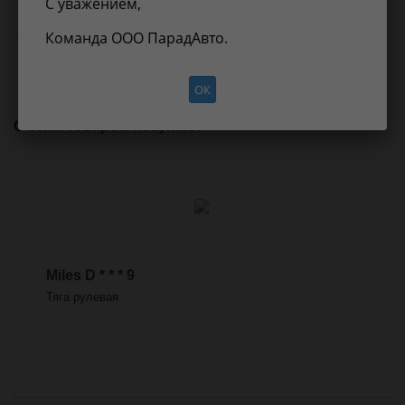
С уважением,
Нет информации о применимости
Команда ООО ПарадАвто.
ОК
С этим товаром покупают
Miles D * * * 9
Тяга рулевая