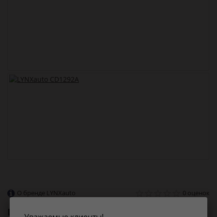
О бренде LYNXauto
0 оценок
LYNXauto
CD1292A