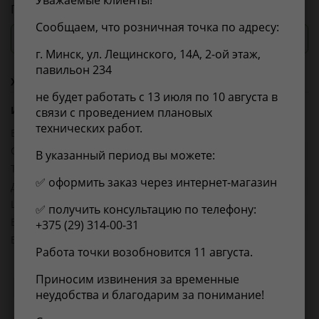
Уважаемые клиенты!
Привод в сборе L (Z 28x27, ABS 48)
Сообщаем, что розничная точка по адресу:
Посмотреть цены и сроки
г. Минск, ул. Лещинского, 14А, 2-ой этаж,
павильон 234
Характеристики
не будет работать с 13 июля по 10 августа в
Из справочника ABCP
связи с проведением плановых
технических работ.
EAN-13:
4905601452806
Объем упаковки, л:
0.013689
В указанный период вы можете:
Товарная группа:
валы приводные
✅ оформить заказ через интернет-магазин
Длина, мм:
810
Ширина, мм:
810
✅ получить консультацию по телефону:
Высота, мм:
130
+375 (29) 314-00-31
Вес, кг:
7.765
Работа точки возобновится 11 августа.
Приносим извинения за временные
Применимость
Отзывы
неудобства и благодарим за понимание!