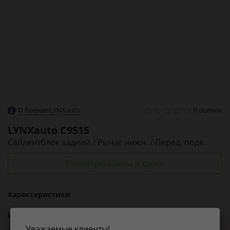
О бренде LYNXauto
0 оценок
LYNXauto
C9515
Сайлентблок задний / Рычаг нижн. / Перед. подв.
Посмотреть цены и сроки
Характеристики
Из справочника ABCP
Уважаемые клиенты!