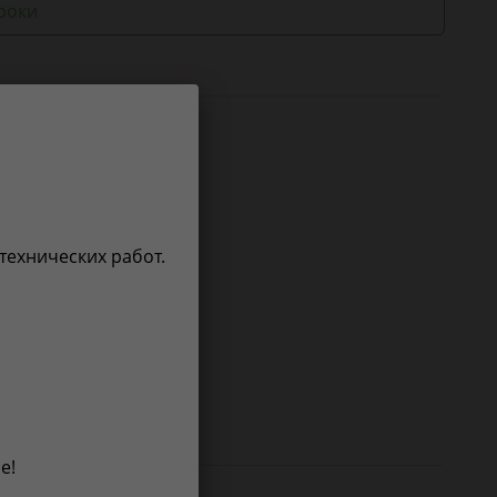
роки
 технических работ.
е!