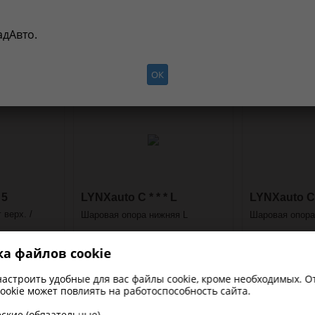
мации о применимости
адАвто.
ОК
 5
LYNXauto C * * * L
LYNXauto C *
 верх. /
Шаровая опора нижняя L
Шаровая опора
а файлов cookie
астроить удобные для вас файлы cookie, кроме необходимых. 
ookie может повлиять на работоспособность сайта.
Контакты
Электронная почта
Прайс-ли
ские (обязательные)