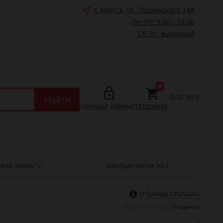
г. Минск, ул. Лещинского 14А
Пн-Пт: 9:00 - 18:00
Сб-Вс: выходной
0
0,00
BYN
Найти
Личный кабинет
Корзина
зно знать
Автозапчасти УАЗ
О бренде LYNXauto
0 оценок