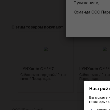
С уважением,
Нет инфор
Команда ООО Пар
С этим товаром покупают
LYNXauto C * * * 7
LYNXauto C * * *
Сайлентблок передний / Рычаг
Сайлентблок / Рычаг
нижн. / Перед. подв.
Перед. подв.
Настройк
Вы можете н
некоторых c
ООО "
ПарадАвто
"
Техниче