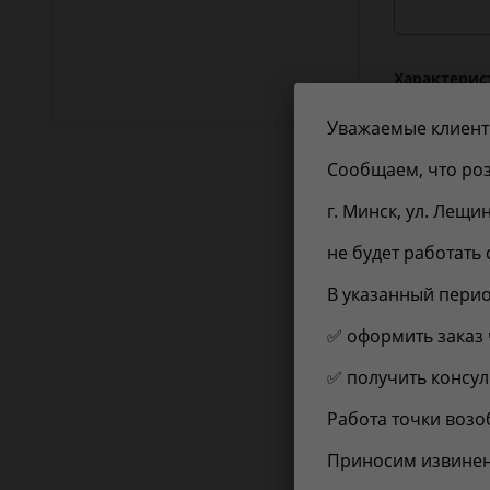
Характерис
Из справоч
Уважаемые клиент
EAN-13:
Сообщаем, что роз
Объем упако
г. Минск, ул. Лещи
Расширенно
описание:
не будет работать 
Товарная гр
Длина, мм:
В указанный перио
Ширина, мм
✅ оформить заказ 
Высота, мм:
Вес, кг:
✅ получить консуль
Работа точки возоб
Применимо
Приносим извинен