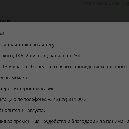
Посмотреть цены и с
тики
ника ABCP
ы!
4905601082867
ничная точка по адресу:
вки, л:
0.000324
нского, 14А, 2-ой этаж, павильон 234
е
Сайлентблок (задний) переднего нижнего
рычага L=R
с 13 июля по 10 августа в связи с проведением плановых
уппа:
сайлентблоки рычагов подвески
90
д вы можете:
:
90
через интернет-магазин
60
0.36
тацию по телефону: +375 (29) 314-00-31
новится 11 августа.
сть
Отзывы
ия за временные неудобства и благодарим за понимани