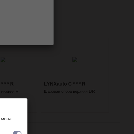
 * * R
LYNXauto C * * * R
 нижняя R
Шаровая опора верхняя L/R
Отмена
ст