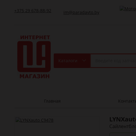
+375 29 678-88-92
im@paradavto.by
Каталоги
Главная
Контакт
LYNXau
Сайлентбло