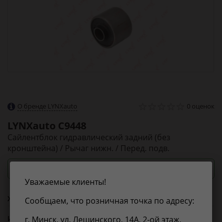
О бренде LYNXauto
0 оценок
LYNXauto
C9448
Сайлентблок гидравлический задний (без
кронштейна) / Рычаг нижн. / Перед. подв.
Посмотреть цены и сроки
Уважаемые клиенты!
Характеристики
Сообщаем, что розничная точка по адресу:
Из справочника ABCP
г. Минск, ул. Лещинского, 14А, 2-ой этаж,