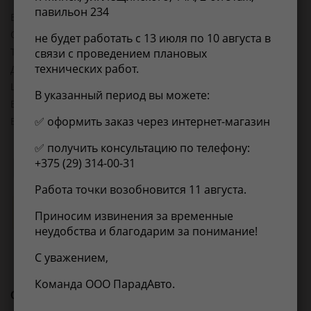
павильон 234
EAN-13:
4905601080610
Объем упаковки, л:
0.000576
не будет работать с 13 июля по 10 августа в
Товарная группа:
сайлентблоки рычагов подвески
связи с проведением плановых
технических работ.
Длина, мм:
80
Ширина, мм:
80
В указанный период вы можете:
Высота, мм:
90
✅ оформить заказ через интернет-магазин
Вес, кг:
0.776
✅ получить консультацию по телефону:
+375 (29) 314-00-31
Применимость
Отзывы
Работа точки возобновится 11 августа.
Нет информации о применимости
Приносим извинения за временные
неудобства и благодарим за понимание!
С уважением,
Команда ООО ПарадАвто.
С этим товаром покупают