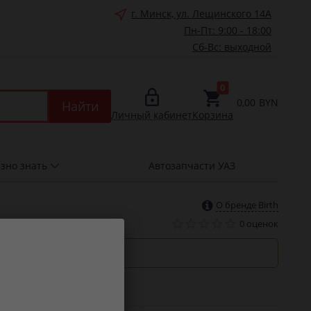
г. Минск, ул. Лещинского 14А
Пн-Пт: 9:00 - 18:00
Сб-Вс: выходной
0
0,00
BYN
Найти
Личный кабинет
Корзина
зно знать
Автозапчасти УАЗ
О бренде Birth
0 оценок
роки