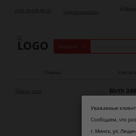
+375 29 678-88-92
im@paradavto.by
Каталоги
Главная
Контакт
Birth
240
Подвеска, 
Уважаемые клиент
Сообщаем, что роз
Характерис
г. Минск, ул. Лещи