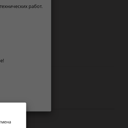
 технических работ.
е!
ст
Отмена