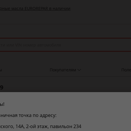
ы
Покупателям
Поле
9
рычаг независимой подвески колеса
ы!
Посмотреть цены и с
ничная точка по адресу:
тики
нского, 14А, 2-ой этаж, павильон 234