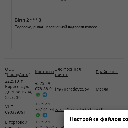
Birth 2 * * * 3
Подвеска, рычаг независимой подвески колеса
ООО
Электронная
Контакты
Прайс-лист
"
ПарадАвто
"
почта
222519, г.
+375 29
Борисов, ул.
678-88-91
im@paradavto.by
Масла
Днепровская,
58, к. 36
+375 44
УНП
707-61-94
zakaz@paradavto.by
УАЗ
690389791
Настройка файлов co
+375 44
В торговом
732-25-02
реестре с
zap@paradavto.by
Запчасти для Т