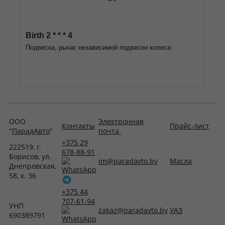
Birth 2 * * * 4
Подвеска, рычаг независимой подвески колеса
ООО
Электронная
Контакты
Прайс-лист
"
ПарадАвто
"
почта
+375 29
222519, г.
678-88-91
Борисов, ул.
im@paradavto.by
Масла
Днепровская,
58, к. 36
+375 44
707-61-94
УНП
zakaz@paradavto.by
УАЗ
690389791