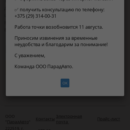
Товарная группа:
сайлентблоки рычагов подвески
Длина, мм:
100
✅ получить консультацию по телефону:
Ширина, мм:
100
+375 (29) 314-00-31
Высота, мм:
100
Работа точки возобновится 11 августа.
Вес, кг:
0.2
Приносим извинения за временные
неудобства и благодарим за понимание!
Применимость
Отзывы
С уважением,
Команда ООО ПарадАвто.
Нет информации о применимости
ОК
ООО
Электронная
Контакты
Прайс-лист
"
ПарадАвто
"
почта
222519, г.