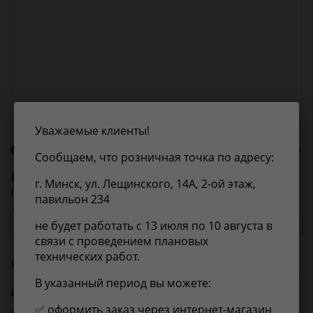
Уважаемые клиенты!
О бренде Birth
0 оценок
Сообщаем, что розничная точка по адресу:
Birth
2161
г. Минск, ул. Лещинского, 14А, 2-ой этаж,
Подвеска, рычаг независимой подвески колеса
павильон 234
Посмотреть цены и сроки
не будет работать с 13 июля по 10 августа в
связи с проведением плановых
технических работ.
Характеристики
В указанный период вы можете:
Из справочника ABCP
✅ оформить заказ через интернет-магазин