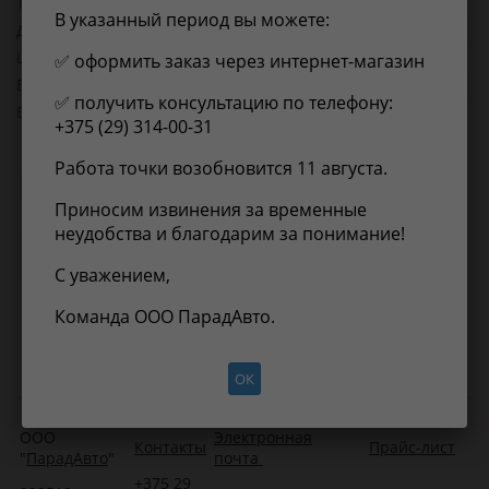
Товарная группа:
сайлентблоки рычагов подвески
В указанный период вы можете:
Длина, мм:
100
Ширина, мм:
100
✅ оформить заказ через интернет-магазин
Высота, мм:
100
✅ получить консультацию по телефону:
Вес, кг:
0.2
+375 (29) 314-00-31
Работа точки возобновится 11 августа.
Применимость
Отзывы
Приносим извинения за временные
неудобства и благодарим за понимание!
Нет информации о применимости
С уважением,
Команда ООО ПарадАвто.
ОК
ООО
Электронная
Контакты
Прайс-лист
"
ПарадАвто
"
почта
+375 29