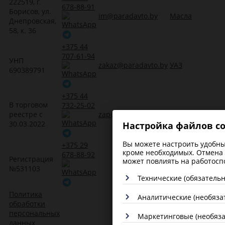
222519, г.
678-88-91
Борисов, ул.
im@paradavto.by
Масла
Днепровская,
58, к. 36
+375 44
707-61-94
УНП
zakaz@paradavto.by
УАЗ
690389791
+375 44
В торговом
732-25-02
реестре с
zap@paradavto.by
Запчасти для Т
30.03.2022
Настройка файлов co
Вы можете настроить удобные
+375 29
кроме необходимых. Отмена 
678-88-92
Регистрация
Трансмиссион
может повлиять на работосп
№531103
масла
Технические (обязатель
Политика
Аналитические (необяза
обработки
персональных
Маркетинговые (необяз
данных