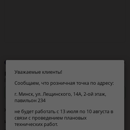
О бренде Birth
0 оценок
Уважаемые клиенты!
Birth
2119
Подвеска, рычаг независимой подвески колеса
Сообщаем, что розничная точка по адресу:
Посмотреть цены и сроки
г. Минск, ул. Лещинского, 14А, 2-ой этаж,
павильон 234
Характеристики
не будет работать с 13 июля по 10 августа в
связи с проведением плановых
Из справочника ABCP
технических работ.