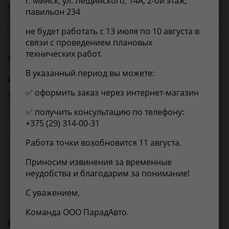
г. Минск, ул. Лещинского, 14А, 2-ой этаж,
Пенный очиститель двигателя
павильон 234
Посмотреть цены и сроки
не будет работать с 13 июля по 10 августа в
связи с проведением плановых
технических работ.
Характеристики
В указанный период вы можете:
Из справочника ABCP
✅ оформить заказ через интернет-магазин
EAN-13:
4620038921588
✅ получить консультацию по телефону:
+375 (29) 314-00-31
Применимость
Отзывы
Работа точки возобновится 11 августа.
Приносим извинения за временные
Нет информации о применимости
неудобства и благодарим за понимание!
С уважением,
Команда ООО ПарадАвто.
С этим товаром покупают