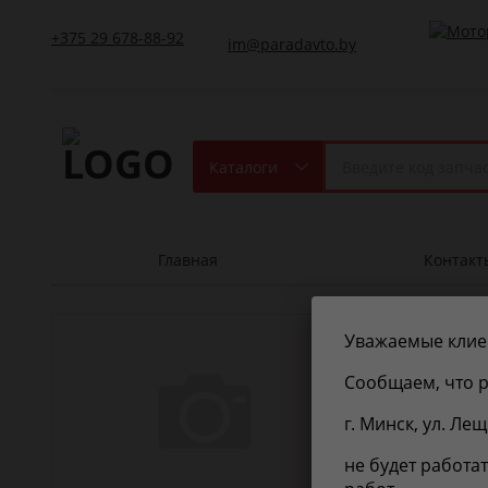
+375 29 678-88-92
im@paradavto.by
Каталоги
Главная
Контакт
Bga
TC85
Уважаемые клие
Сообщаем, что р
г. Минск, ул. Ле
не будет работат