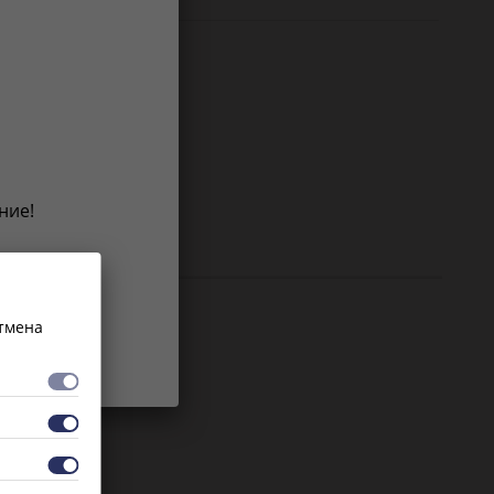
ние!
ст
Отмена
 для ТО
ссионные