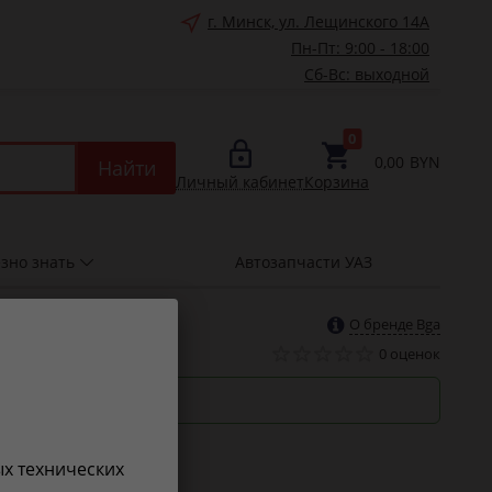
г. Минск, ул. Лещинского 14А
Пн-Пт: 9:00 - 18:00
Сб-Вс: выходной
0
0,00
BYN
Найти
Личный кабинет
Корзина
зно знать
Автозапчасти УАЗ
О бренде Bga
0 оценок
роки
ых технических