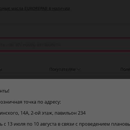
ы
Покупателям
Поле
75FK
нты!
озничная точка по адресу:
Посмотреть цены и с
щинского, 14А, 2-ой этаж, павильон 234
ь с 13 июля по 10 августа в связи с проведением планов