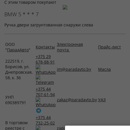
С этим товаром покупают
BMW 5 * * * 7
Ручка двери загрунтованная снаружи слева
ООО
Электронная
Контакты
Прайс-лист
"
ПарадАвто
"
почта
+375 29
222519, г.
678-88-91
Борисов, ул.
im@paradavto.by
Масла
Днепровская,
58, к. 36
+375 44
707-61-94
УНП
zakaz@paradavto.by
УАЗ
690389791
+375 44
В торговом
732-25-02
реестре с
zap@paradavto.by
Запчасти для Т