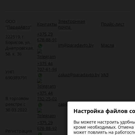
ООО
Электронная
Контакты
Прайс-лист
"
ПарадАвто
"
почта
+375 29
222519, г.
678-88-91
Борисов, ул.
im@paradavto.by
Масла
Днепровская,
58, к. 36
+375 44
707-61-94
УНП
zakaz@paradavto.by
УАЗ
690389791
+375 44
В торговом
732-25-02
реестре с
zap@paradavto.by
Запчасти для Т
30.03.2022
Настройка файлов co
Вы можете настроить удобные
+375 29
кроме необходимых. Отмена 
678-88-92
Регистрация
Трансмиссионн
может повлиять на работосп