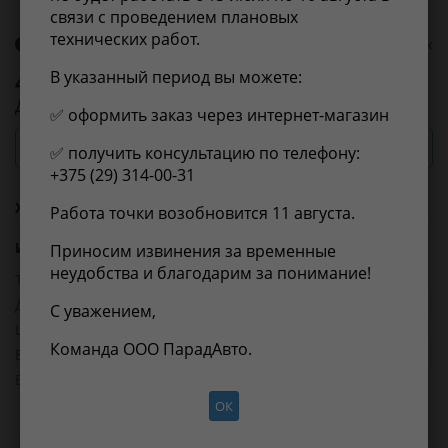
связи с проведением плановых
технических работ.
О бренде 4U
0 оценок
В указанный период вы можете:
4U
4UBD0089
ДИСК ТОРМОЗНОЙ
✅ оформить заказ через интернет-магазин
Посмотреть цены и сроки
✅ получить консультацию по телефону:
+375 (29) 314-00-31
Характеристики
Работа точки возобновится 11 августа.
Из справочника ABCP
Приносим извинения за временные
неудобства и благодарим за понимание!
Товарная группа:
тормозные диски
Длина, мм:
350
С уважением,
Ширина, мм:
350
Команда ООО ПарадАвто.
Высота, мм:
80
Вес, кг:
7
ОК
Применимость
Отзывы