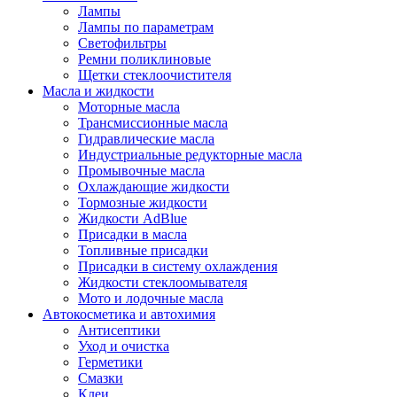
Лампы
Лампы по параметрам
Светофильтры
Ремни поликлиновые
Щетки стеклоочистителя
Масла и жидкости
Моторные масла
Трансмиссионные масла
Гидравлические масла
Индустриальные редукторные масла
Промывочные масла
Охлаждающие жидкости
Тормозные жидкости
Жидкости AdBlue
Присадки в масла
Топливные присадки
Присадки в систему охлаждения
Жидкости стеклоомывателя
Мото и лодочные масла
Автокосметика и автохимия
Антисептики
Уход и очистка
Герметики
Смазки
Клеи