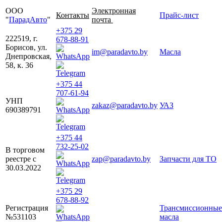
ООО
Электронная
Контакты
Прайс-лист
"
ПарадАвто
"
почта
+375 29
222519, г.
678-88-91
Борисов, ул.
im@paradavto.by
Масла
Днепровская,
58, к. 36
+375 44
707-61-94
УНП
zakaz@paradavto.by
УАЗ
690389791
+375 44
732-25-02
В торговом
реестре с
zap@paradavto.by
Запчасти для ТО
30.03.2022
+375 29
678-88-92
Регистрация
Трансмиссионные
№531103
масла