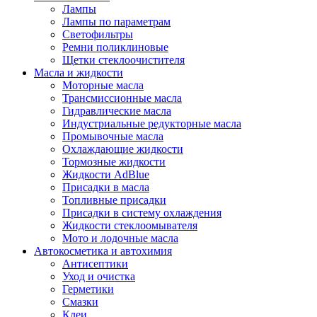
Лампы
Лампы по параметрам
Светофильтры
Ремни поликлиновые
Щетки стеклоочистителя
Масла и жидкости
Моторные масла
Трансмиссионные масла
Гидравлические масла
Индустриальные редукторные масла
Промывочные масла
Охлаждающие жидкости
Тормозные жидкости
Жидкости AdBlue
Присадки в масла
Топливные присадки
Присадки в систему охлаждения
Жидкости стеклоомывателя
Мото и лодочные масла
Автокосметика и автохимия
Антисептики
Уход и очистка
Герметики
Смазки
Клеи