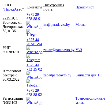
ООО
Электронная
Контакты
Прайс-лист
"
ПарадАвто
"
почта
+375 29
222519, г.
678-88-91
Борисов, ул.
im@paradavto.by
Масла
Днепровская,
58, к. 36
+375 44
707-61-94
УНП
zakaz@paradavto.by
УАЗ
690389791
+375 44
732-25-02
В торговом
реестре с
zap@paradavto.by
Запчасти для ТО
30.03.2022
+375 29
678-88-92
Регистрация
Трансмиссионные
№531103
масла