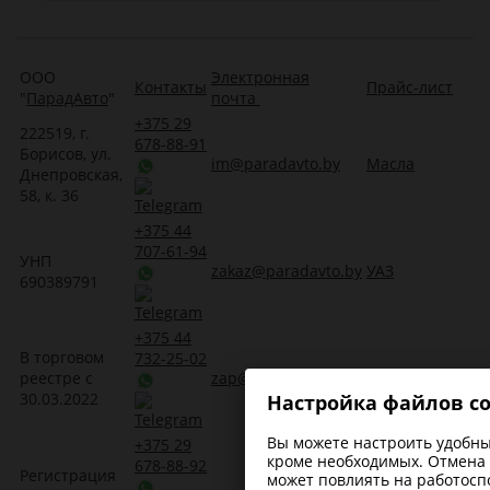
ООО
Электронная
Контакты
Прайс-лист
"
ПарадАвто
"
почта
+375 29
222519, г.
678-88-91
Борисов, ул.
im@paradavto.by
Масла
Днепровская,
58, к. 36
+375 44
707-61-94
УНП
zakaz@paradavto.by
УАЗ
690389791
+375 44
В торговом
732-25-02
реестре с
zap@paradavto.by
Запчасти для Т
30.03.2022
Настройка файлов co
Вы можете настроить удобные
+375 29
кроме необходимых. Отмена 
678-88-92
Регистрация
Трансмиссионн
может повлиять на работосп