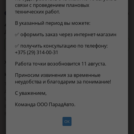
связи с проведением плановых
технических работ.
О бренде 4U
0 оценок
В указанный период вы можете:
4U
4UBD0024
ДИСК ТОРМОЗНОЙ
✅ оформить заказ через интернет-магазин
Посмотреть цены и сроки
✅ получить консультацию по телефону:
+375 (29) 314-00-31
Характеристики
Работа точки возобновится 11 августа.
Из справочника ABCP
Приносим извинения за временные
неудобства и благодарим за понимание!
Товарная группа:
тормозные диски
Длина, мм:
350
С уважением,
Ширина, мм:
350
Команда ООО ПарадАвто.
Высота, мм:
80
Вес, кг:
7
ОК
Применимость
Отзывы