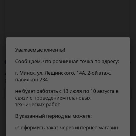
Уважаемые клиенты!
Сообщаем, что розничная точка по адресу:
О бренде 4U
0 оценок
4U
4UAN170033
г. Минск, ул. Лещинского, 14А, 2-ой этаж,
павильон 234
СВЕЧА НАКАЛИВАНИЯ
не будет работать с 13 июля по 10 августа в
Посмотреть цены и сроки
связи с проведением плановых
технических работ.
В указанный период вы можете:
Применимость
Отзывы
✅ оформить заказ через интернет-магазин