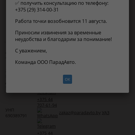
✅ получить консультацию по телефону:
Нет информации о применимости
+375 (29) 314-00-31
Работа точки возобновится 11 августа.
Приносим извинения за временные
неудобства и благодарим за понимание!
С уважением,
ООО
Электронная
Контакты
Прайс-лист
"
ПарадАвто
"
почта
Команда ООО ПарадАвто.
+375 29
222519, г.
678-88-91
Борисов, ул.
im@paradavto.by
Масла
ОК
Днепровская,
58, к. 36
+375 44
707-61-94
УНП
zakaz@paradavto.by
УАЗ
690389791
+375 44