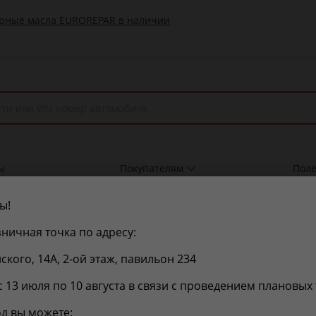
ы
Покупателям
Поле
ы!
149284
КАЛИВАНИЯ
ничная точка по адресу:
Посмотреть цены и с
нского, 14А, 2-ой этаж, павильон 234
с 13 июля по 10 августа в связи с проведением плановых
д вы можете: