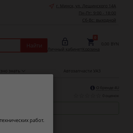
г. Минск, ул. Лещинского 14А
Пн-Пт: 9:00 - 18:00
Сб-Вс: выходной
0
0,00
BYN
Найти
Личный кабинет
Корзина
зно знать
Автозапчасти УАЗ
О бренде 4U
0 оценок
роки
 технических работ.