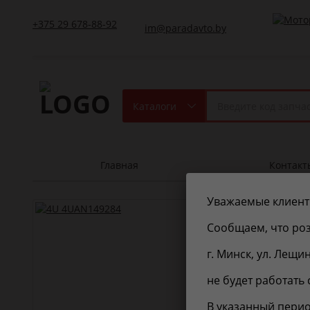
+375 29 678-88-92
im@paradavto.by
Каталоги
Главная
Контакт
Уважаемые клиент
4U
4UAN
СВЕЧА НА
Сообщаем, что роз
г. Минск, ул. Лещи
не будет работать 
В указанный перио