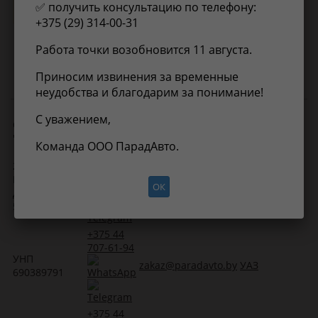
✅ получить консультацию по телефону:
Нет информации о применимости
+375 (29) 314-00-31
Работа точки возобновится 11 августа.
Приносим извинения за временные
неудобства и благодарим за понимание!
С уважением,
ООО
Электронная
Контакты
Прайс-лист
"
ПарадАвто
"
почта
Команда ООО ПарадАвто.
+375 29
222519, г.
678-88-91
Борисов, ул.
im@paradavto.by
Масла
ОК
Днепровская,
58, к. 36
+375 44
707-61-94
УНП
zakaz@paradavto.by
УАЗ
690389791
+375 44