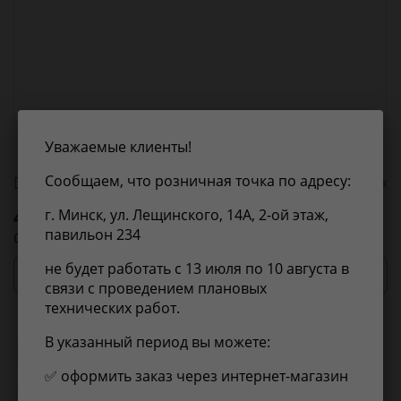
Уважаемые клиенты!
Сообщаем, что розничная точка по адресу:
О бренде 4U
0 оценок
4U
4UAN084238
г. Минск, ул. Лещинского, 14А, 2-ой этаж,
павильон 234
СВЕЧА НАКАЛИВАНИЯ
не будет работать с 13 июля по 10 августа в
Посмотреть цены и сроки
связи с проведением плановых
технических работ.
В указанный период вы можете:
Применимость
Отзывы
✅ оформить заказ через интернет-магазин