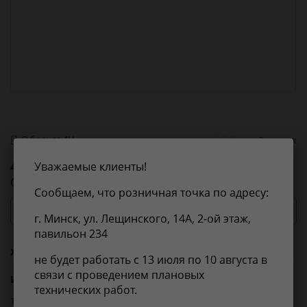
О бренде 4U
0 оценок
4U
4UAN083336
Уважаемые клиенты!
СВЕЧА ЗАЖИГАНИЯ
Сообщаем, что розничная точка по адресу:
Посмотреть цены и сроки
г. Минск, ул. Лещинского, 14А, 2-ой этаж,
павильон 234
Характеристики
не будет работать с 13 июля по 10 августа в
связи с проведением плановых
Из справочника ABCP
технических работ.
Товарная группа:
свечи зажигания