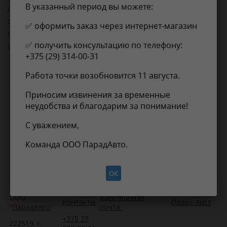
В указанный период вы можете:
Длина, мм:
85
Ширина, мм:
25
✅ оформить заказ через интернет-магазин
Высота, мм:
25
✅ получить консультацию по телефону:
Вес, кг:
0.05
+375 (29) 314-00-31
Работа точки возобновится 11 августа.
Применимость
Отзывы
Приносим извинения за временные
неудобства и благодарим за понимание!
Нет информации о применимости
С уважением,
Команда ООО ПарадАвто.
ОК
ООО
Электронная
Контакты
Прайс-лист
"
ПарадАвто
"
почта
+375 29
222519, г.