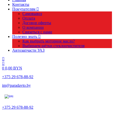
Контакты
Покупателям
Самовывоз
Оплата
Договор оферты
О компании
Связаться с нами
Полезно знать
Как выбрать моторное масло?
Выбираем щётки стеклоочистителя
Автозапчасти УАЗ
0
0,00
BYN
+375 29 678-88-92
im@paradavto.by
+375 29 678-88-92