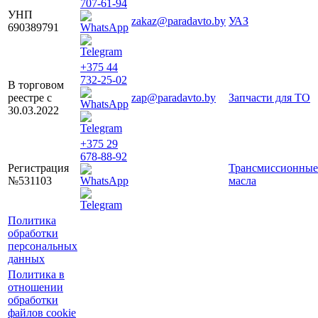
707-61-94
УНП
zakaz@paradavto.by
УАЗ
690389791
+375 44
732-25-02
В торговом
реестре с
zap@paradavto.by
Запчасти для ТО
30.03.2022
+375 29
678-88-92
Регистрация
Трансмиссионные
№531103
масла
Политика
обработки
персональных
данных
Политика в
отношении
обработки
файлов cookie