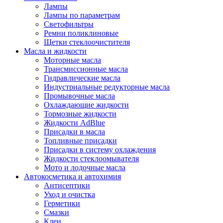
Лампы
Лампы по параметрам
Светофильтры
Ремни поликлиновые
Щетки стеклоочистителя
Масла и жидкости
Моторные масла
Трансмиссионные масла
Гидравлические масла
Индустриальные редукторные масла
Промывочные масла
Охлаждающие жидкости
Тормозные жидкости
Жидкости AdBlue
Присадки в масла
Топливные присадки
Присадки в систему охлаждения
Жидкости стеклоомывателя
Мото и лодочные масла
Автокосметика и автохимия
Антисептики
Уход и очистка
Герметики
Смазки
Клеи