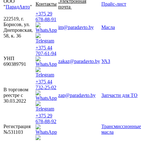
ООО
Электронная
Контакты
Прайс-лист
"
ПарадАвто
"
почта
+375 29
222519, г.
678-88-91
Борисов, ул.
im@paradavto.by
Масла
Днепровская,
58, к. 36
+375 44
707-61-94
УНП
zakaz@paradavto.by
УАЗ
690389791
+375 44
732-25-02
В торговом
реестре с
zap@paradavto.by
Запчасти для ТО
30.03.2022
+375 29
678-88-92
Регистрация
Трансмиссионные
№531103
масла